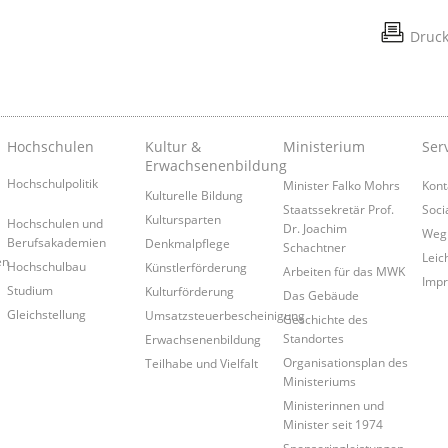
Druc
Hochschulen
Kultur &
Ministerium
Ser
Erwachsenenbildung
Hochschulpolitik
Minister Falko Mohrs
Kont
Kulturelle Bildung
Staatssekretär Prof.
Soci
Kultursparten
Hochschulen und
Dr. Joachim
Weg
Berufsakademien
Denkmalpflege
Schachtner
Leic
en
Hochschulbau
Künstlerförderung
Arbeiten für das MWK
Imp
Studium
Kulturförderung
Das Gebäude
Gleichstellung
Umsatzsteuerbescheinigung
Geschichte des
Standortes
Erwachsenenbildung
Organisationsplan des
Teilhabe und Vielfalt
Ministeriums
Ministerinnen und
Minister seit 1974
Sponsoringleistungen