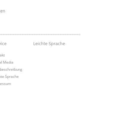
ken
vice
Leichte Sprache
akt
al Media
beschreibung
hte Sprache
ressum