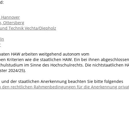
d:
t Hannover
n, Ottersberg
 und Technik Vechta/Diepholz
ln
r
rivaten HAW arbeiten weitgehend autonom vom
n Kriterien wie die staatlichen HAW. Ein bei ihnen abgeschlosse
chulstudium im Sinne des Hochschulrechts. Die nichtstaatlichen 
ter 2024/25).
und der staatlichen Anerkennung beachten Sie bitte folgendes
u den rechtlichen Rahmenbedingungen für die Anerkennung priva