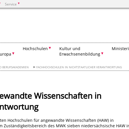
Service
Suchen
Hochschulen
Kultur und
Minister
Europa
Erwachsenenbildung
D BERUFSAKADEMIEN
FACHHOCHSCHULEN IN NICHTSTAATLICHER VERANTWORTUNG
ewandte Wissenschaften in
antwortung
eten Hochschulen für angewandte Wissenschaften (HAW) in
 im Zuständigkeitsbereich des MWK sieben niedersächsische HAW i