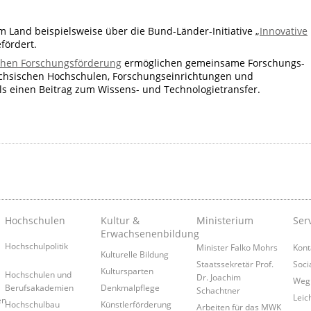
m Land beispielsweise über die Bund-Länder-Initiative
„
Innovative
fördert.
chen Forschungsförderung
ermöglichen gemeinsame Forschungs-
ächsischen Hochschulen, Forschungseinrichtungen und
ls einen Beitrag zum Wissens- und Technologietransfer.
Hochschulen
Kultur &
Ministerium
Ser
Erwachsenenbildung
Hochschulpolitik
Minister Falko Mohrs
Kont
Kulturelle Bildung
Staatssekretär Prof.
Soci
Kultursparten
Hochschulen und
Dr. Joachim
Weg
Berufsakademien
Denkmalpflege
Schachtner
Leic
en
Hochschulbau
Künstlerförderung
Arbeiten für das MWK