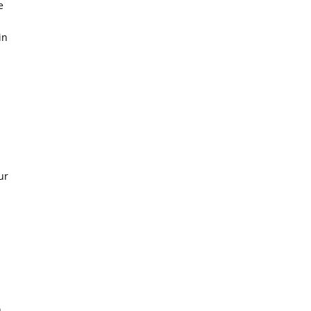
e
in
ur
n