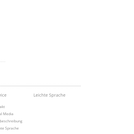
vice
Leichte Sprache
akt
al Media
beschreibung
hte Sprache