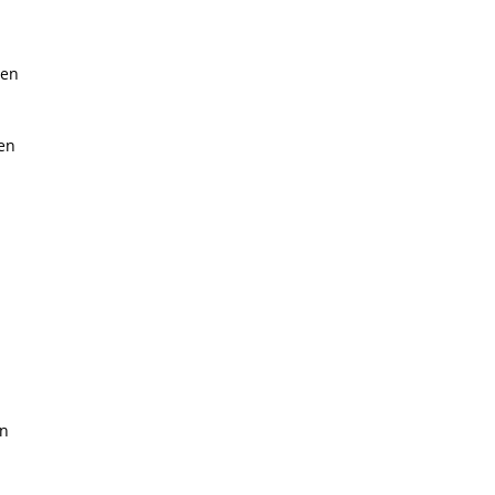
nen
en
in