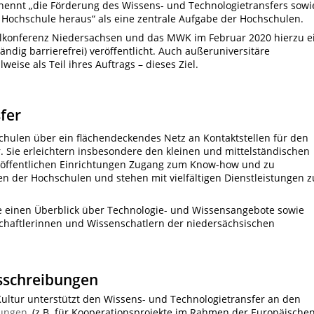
nennt „die Förderung des Wissens- und Technologietransfers sowi
ochschule heraus“ als eine zentrale Aufgabe der Hochschulen.
konferenz Niedersachsen und das MWK im Februar 2020 hierzu e
ständig barrierefrei) veröffentlicht. Auch außeruniversitäre
eise als Teil ihres Auftrags – dieses Ziel.
fer
hulen über ein flächendeckendes Netz an Kontaktstellen für den
r
. Sie erleichtern insbesondere den kleinen und mittelständischen
 öffentlichen Einrichtungen Zugang zum Know-how und zu
n der Hochschulen und stehen mit vielfältigen Dienstleistungen z
e einen Überblick über Technologie- und Wissensangebote sowie
chaftlerinnen und Wissenschatlern der niedersächsischen
sschreibungen
ultur unterstützt den Wissens- und Technologietransfer an den
ungen
, (z.B. für Kooperationsprojekte im Rahmen der
Europäische