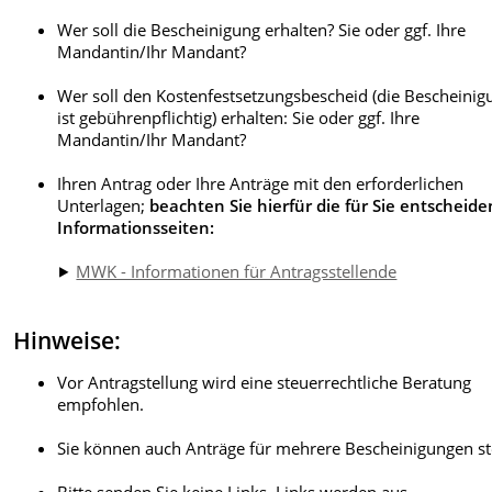
Lehrer/in
(Honorarkraft) erbringen/erbringt
Wer soll die Bescheinigung erhalten? Sie oder ggf. Ihre
Mandantin/Ihr Mandant?
an Hochschulen im Sinne der §§ 1 und 70 des
Hochschulrahmengesetzes und öffentlichen
Wer soll den Kostenfestsetzungsbescheid (die Bescheinig
allgemeinbildenden oder berufsbildenden Sc
ist gebührenpflichtig) erhalten: Sie oder ggf. Ihre
(siehe § 4 Nr. 21 b aa UStG), also z.B. an der
Gebühr: Mindestens 90 € pro Künstlerin/Künstler; bei
Mandantin/Ihr Mandant?
Hochschule für Musik, Theater und Medien
mehreren Künstlerinnen/Künstlern erfolgt die Gebühr na
Hannover (HMTMH) oder an der Hochschule fü
weiterem Zeitaufwand.
Ihren Antrag oder Ihre Anträge mit den erforderlichen
Bildende Künste Braunschweig (HBK) bzw. z.B.
Unterlagen;
beachten Sie hierfür die für Sie entscheid
Gymnasien, Realschulen oder Berufsschulen.
Informationsseiten:
Wenden Sie sich mit dem Vertrag bitte di
an das Finanzamt.
⯈
MWK - Informationen für Antragsstellende
an privaten Schulen und anderen
allgemeinbildenden oder berufsbildenden
Hinweise:
Einrichtungen, soweit diese die Voraussetzun
des § 4 Nr. 21 a UStG erfüllen (siehe § 4 Nr. 21
Vor Antragstellung wird eine steuerrechtliche Beratung
UStG), z.B. eine Volkshochschule. Behält die Sc
empfohlen.
einen Teil der Einnahmen der Schülerin oder 
Schülers ein und zahlt den anderen Teil der
Sie können auch Anträge für mehrere Bescheinigungen st
Einnahmen an die selbständige Lehrerin oder
selbständigen Lehrer aus, kann das