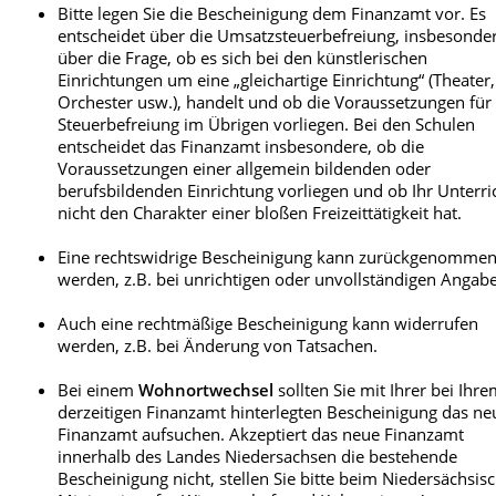
Bitte legen Sie die Bescheinigung dem Finanzamt vor. Es
Landesrecht erlaubt sind oder
entscheidet über die Umsatzsteuerbefreiung, insbesonde
bb) wenn die zuständige
über die Frage, ob es sich bei den künstlerischen
Landesbehörde bescheinigt, dass s
auf einen Beruf oder eine vor eine
Einrichtungen um eine „gleichartige Einrichtung“ (Theater,
juristischen Person des öffentliche
Orchester usw.), handelt und ob die Voraussetzungen für
Rechts abzulegende Prüfung
Steuerbefreiung im Übrigen vorliegen. Bei den Schulen
ordnungsgemäß vorbereiten.
entscheidet das Finanzamt insbesondere, ob die
Voraussetzungen einer allgemein bildenden oder
Die
Bestätigung der Schule oder Einrich
berufsbildenden Einrichtung vorliegen und ob Ihr Unterri
für die selbständige Lehrkraft (Honorark
nicht den Charakter einer bloßen Freizeittätigkeit hat.
soll folgende Angaben enthalten:
Bezeichnung und Anschrift der
Eine rechtswidrige Bescheinigung kann zurückgenomme
Bildungseinrichtung (Musikschule 
werden, z.B. bei unrichtigen oder unvollständigen Angab
Adresse);
Name und Anschrift des Unterne
Auch eine rechtmäßige Bescheinigung kann widerrufen
(Selbständiger Musiker Max
werden, z.B. bei Änderung von Tatsachen.
Musiklehrer, Adresse);
Bezeichnung des Fachs, des Kurse
Bei einem
Wohnortwechsel
sollten Sie mit Ihrer bei Ihr
oder Lehrgangs, in dem der
derzeitigen Finanzamt hinterlegten Bescheinigung das ne
Unternehmer unterrichtet:
Finanzamt aufsuchen. Akzeptiert das neue Finanzamt
Z.B. Gitarrenunterricht für K
innerhalb des Landes Niedersachsen die bestehende
Jugendliche und junge
Bescheinigung nicht, stellen Sie bitte beim Niedersächsis
Erwachsene bis zu 25 Jahren