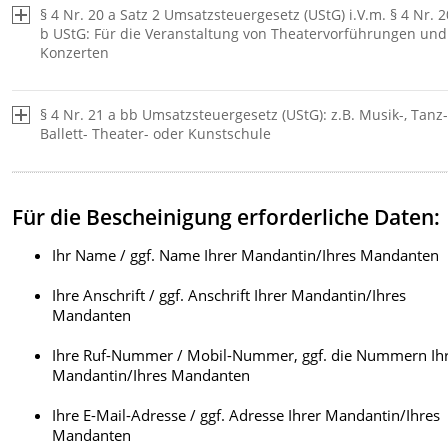
§ 4 Nr. 20 a Satz 2 Umsatzsteuergesetz (UStG) i.V.m. § 4 Nr. 2
b UStG: Für die Veranstaltung von Theatervorführungen und
Konzerten
§ 4 Nr. 21 a bb Umsatzsteuergesetz (UStG): z.B. Musik-, Tanz-
Ballett- Theater- oder Kunstschule
Satz 3:
Eine Bescheinigung, dass Sie oder Ihr/e Mandant/in
Sie/sie die unmittelbar dem Schul- und Bildungszwe
Für die Bescheinigung erforderliche Daten:
dienenden Leistungen z.B.
als Privatlehrerin oder al
Privatlehrer
oder z.B. als Musikschule erbringen/erbr
Ihr Name / ggf. Name Ihrer Mandantin/Ihres Mandanten
auf einen Beruf oder eine vor einer juristischen Per
Gebühr: Mindestens 90 €.
des öffentlichen Rechts abzulegende Prüfung
ordnungsgemäß vorbereiten/vorbereitet, also wenn 
Ihre Anschrift / ggf. Anschrift Ihrer Mandantin/Ihres
Vertrag direkt mit der Schülerin oder dem Schüler o
Mandanten
z.B. den Eltern geschlossen worden ist.
Ihre Ruf-Nummer / Mobil-Nummer, ggf. die Nummern Ih
Diese
Bescheinigung wird vom Niedersächsischen
Mandantin/Ihres Mandanten
Ministerium für Wissenschaft und Kultur nicht erteil
wenn Sie oder Ihr/e Mandant/in
die unmittelbar de
Ihre E-Mail-Adresse / ggf. Adresse Ihrer Mandantin/Ihres
Schul- und Bildungszweck dienenden
Mandanten
Unterrichtsleistungen als
selbständige/r