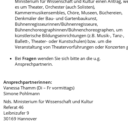
Schreiben Sie alle Fächer un
Ministerium für Wissenschaft und Kultur einen Antrag, w
Kurse auf, die unmittelbar 
es um Theater, Orchester (auch Solisten),
Schul- und Bildungszweck di
Kammermusikensembles, Chöre, Museen, Büchereien,
Achtung: Bei Freizeitmusik u
Denkmäler der Bau- und Gartenbaukunst,
Freizeittanz (i.d.R. bei Unterr
Bühnenregisseurinnen/Bühnenregisseure,
für Erwachsene) wird das
Bühnenchoreographinnen/Bühnenchoreographen, um
Finanzamt keine Befreiung v
künstlerische Bildungseinrichtungen (z.B. Musik-, Tanz-,
der Umsatzsteuer erteilen; d
Ballett-, Theater- oder Kunstschulen) bzw. um die
Kurse sind umsatzsteuerpflic
Veranstaltung von Theatervorführungen oder Konzerten g
Die Musikalische/Tänzerisch
Früherziehung, Kurse für Ki
Bei
Fragen
wenden Sie sich bitte an die u.g.
und Jugendliche zur Ausbild
Ansprechpartnerin.
und Kurse zur Fortbildung u
Umschulung für z.B.
Musikerinnen und Musiker,
Ansprechpartnerinnen:
Musiklehrerinnen und -lehre
Vanessa Thamm (Di – Fr vormittags)
Tänzerinnen und Tänzer,
Simone Pohlmann
Tanzlehrerinnen und Tanzleh
Grundschullehrerinnen und 
Nds. Ministerium für Wissenschaft und Kultur
lehrer oder Kindergärtnerin
Referat 46
und -gärtner werden aber i.d
Leibnizufer 9
anerkannt.
30169 Hannover
Unterrichtszeitraum (z.B. vom
01.10.2023 bis zum 30.09.2024