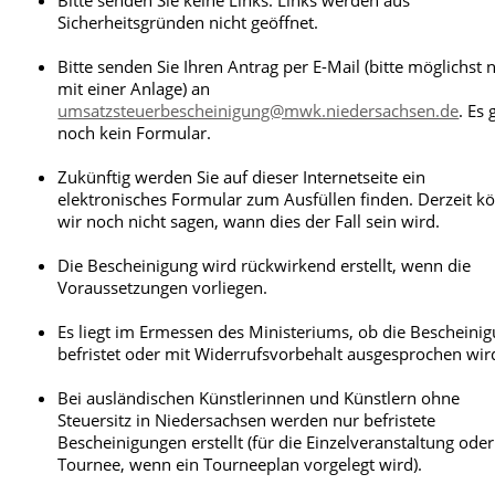
Bitte senden Sie keine Links. Links werden aus
Niedersächsische Ministerium für Wissenschaf
Sicherheitsgründen nicht geöffnet.
und Kultur zusätzlich prüfen, ob die selbständ
Lehrerin oder der selbständige Lehrer
Bitte senden Sie Ihren Antrag per E-Mail (bitte möglichst 
(Honorarkraft) ordnungsgemäß auf einen Beru
mit einer Anlage) an
oder eine Prüfung vorbereitet.
umsatzsteuerbescheinigung@mwk.niedersachsen.de
. Es 
noch kein Formular.
Die private Schule oder Einrichtung, z.B. 
Musikschule, muss eine Bestätigung übe
Unterrichtsleistungen ausstellen, wenn s
Zukünftig werden Sie auf dieser Internetseite ein
eine Ersatzschule ist oder von unserem
elektronisches Formular zum Ausfüllen finden. Derzeit k
Ministerium eine Bescheinigung erhalten
wir noch nicht sagen, wann dies der Fall sein wird.
dass sie auf einen Beruf oder Prüfung
ordnungsgemäß vorbereitet; diese
Die Bescheinigung wird rückwirkend erstellt, wenn die
Bestätigung wird dann mit dem Vertrag 
Voraussetzungen vorliegen.
das Finanzamt weitergereicht.
Es liegt im Ermessen des Ministeriums, ob die Bescheini
§ 4 Nr. 21 a UStG lautet: die unmittelba
befristet oder mit Widerrufsvorbehalt ausgesprochen wir
Schul- und Bildungszweck dienenden
Leistungen privater Schulen und andere
Bei ausländischen Künstlerinnen und Künstlern ohne
allgemeinbildender oder berufsbildende
Steuersitz in Niedersachsen werden nur befristete
Einrichtungen,
Bescheinigungen erstellt (für die Einzelveranstaltung oder
aa) wenn sie als Ersatzschulen ge
Tournee, wenn ein Tourneeplan vorgelegt wird).
Artikel 7 Abs. 4 des Grundgesetzes
staatlich genehmigt oder nach