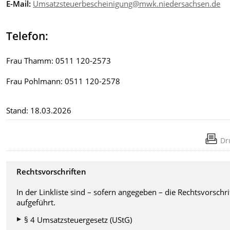
E-Mail:
Umsatzsteuerbescheinigung@mwk.niedersachsen.de
dienstags von 18 bis 20 Uhr) und
Versicherung über das Vorliegen e
Bescheinigung nach § 4 Nr. 21
Telefon:
Buchstabe a Doppelbuchstabe bb 
für den oben bezeichneten
Unterrichtsbereich.
Frau Thamm: 0511 120-2573
Die Bescheinigung von unse
Ministerium für die Musiksc
Frau Pohlmann: 0511 120-2578
xy legen Sie in Kopie mit der
Bestätigung der Musikschul
den Honorar-Abrechnungen
Stand: 18.03.2026
Finanzamt vor oder verweise
auf das Vorliegen der
Bescheinigung beim Finanza
Dr
Gebühr: Mindestens 112,50 €
Rechtsvorschriften
In der Linkliste sind – sofern angegeben – die Rechtsvorschri
aufgeführt.
§ 4 Umsatzsteuergesetz (UStG)