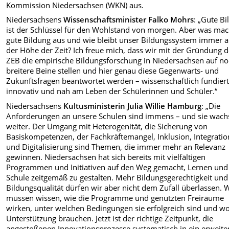
Kommission Niedersachsen (WKN) aus.
Niedersachsens
Wissenschaftsminister Falko Mohrs
: „Gute B
ist der Schlüssel für den Wohlstand von morgen. Aber was mac
gute Bildung aus und wie bleibt unser Bildungssystem immer a
der Höhe der Zeit? Ich freue mich, dass wir mit der Gründung 
ZEB die empirische Bildungsforschung in Niedersachsen auf n
breitere Beine stellen und hier genau diese Gegenwarts- und
Zukunftsfragen beantwortet werden – wissenschaftlich fundiert
innovativ und nah am Leben der Schülerinnen und Schüler.“
Niedersachsens
Kultusministerin Julia Willie Hamburg
: „Die
Anforderungen an unsere Schulen sind immens – und sie wach
weiter. Der Umgang mit Heterogenität, die Sicherung von
Basiskompetenzen, der Fachkräftemangel, Inklusion, Integratio
und Digitalisierung sind Themen, die immer mehr an Relevanz
gewinnen. Niedersachsen hat sich bereits mit vielfältigen
Programmen und Initiativen auf den Weg gemacht, Lernen und
Schule zeitgemäß zu gestalten. Mehr Bildungsgerechtigkeit und
Bildungsqualität dürfen wir aber nicht dem Zufall überlassen. 
müssen wissen, wie die Programme und genutzten Freiräume
wirken, unter welchen Bedingungen sie erfolgreich sind und wo
Unterstützung brauchen. Jetzt ist der richtige Zeitpunkt, die
angestoßenen Innovationsprozesse systematisch in ein erweite