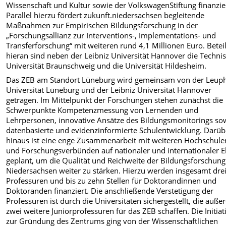
Wissenschaft und Kultur sowie der VolkswagenStiftung finanzie
Parallel hierzu fördert zukunft.niedersachsen begleitende
Maßnahmen zur Empirischen Bildungsforschung in der
„Forschungsallianz zur Interventions-, Implementations- und
Transferforschung“ mit weiteren rund 4,1 Millionen Euro. Beteil
hieran sind neben der Leibniz Universität Hannover die Techni
Universität Braunschweig und die Universität Hildesheim.
Das ZEB am Standort Lüneburg wird gemeinsam von der Leup
Universität Lüneburg und der Leibniz Universität Hannover
getragen. Im Mittelpunkt der Forschungen stehen zunächst die
Schwerpunkte Kompetenzmessung von Lernenden und
Lehrpersonen, innovative Ansätze des Bildungsmonitorings so
datenbasierte und evidenzinformierte Schulentwicklung. Darüb
hinaus ist eine enge Zusammenarbeit mit weiteren Hochschule
und Forschungsverbünden auf nationaler und internationaler 
geplant, um die Qualität und Reichweite der Bildungsforschung
Niedersachsen weiter zu stärken. Hierzu werden insgesamt dre
Professuren und bis zu zehn Stellen für Doktorandinnen und
Doktoranden finanziert. Die anschließende Verstetigung der
Professuren ist durch die Universitäten sichergestellt, die auß
zwei weitere Juniorprofessuren für das ZEB schaffen. Die Initiat
zur Gründung des Zentrums ging von der Wissenschaftlichen