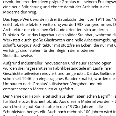
revolutionierenden Ideen prägte Gropius mit seinem Erstlings
eine neue Stilrichtung und ebnete damit der Architektur der
Moderne den Weg.
Das Fagus-Werk wurde in drei Bauabschnitten, von 1911 bis 1
errichtet, eine letzte Erweiterung wurde 1938 vorgenommen. D
Architektur der einzelnen Gebäude orientiert sich an deren
Funktion. So ist das Lagerhaus ein solider Steinbau, während d
Werkstatt durch große Glasfronten eine helle Arbeitsumgebun
schafft. Gropius' Architektur mit stützfreien Ecken, die nur mit 
verhängt sind, stehen für den Beginn der modernen
Skelettbauweise.
Aufgrund industrieller Innovationen und neuer Technologien
wurden die insgesamt zehn Fabrikbestandteile im Laufe ihrer
Geschichte teilweise renoviert und umgenutzt. Da das Gelände
schon seit 1946 ein eingetragenes Baudenkmal ist, wurden die
Umbauten nach Gropius' stilistischen Vorgaben und mit
entsprechenden Materialien ausgeführt.
Der Name der Fabrik leitet sich aus dem lateinischen Begriff "F
für Buche bzw. Buchenholz ab. Aus diesem Material wurden – 
zum Umstieg auf Kunststoffe in den 1970er Jahren – die
Schuhleisten hergestellt. Auch nach mehr als 100 Jahren wird 