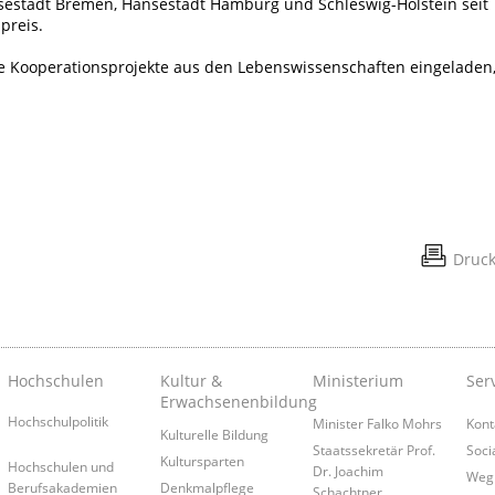
estadt Bremen, Hansestadt Hamburg und Schleswig-Holstein seit
preis.
de Kooperationsprojekte aus den Lebenswissenschaften eingeladen
Druc
Hochschulen
Kultur &
Ministerium
Ser
Erwachsenenbildung
Hochschulpolitik
Minister Falko Mohrs
Kont
Kulturelle Bildung
Staatssekretär Prof.
Soci
Kultursparten
Hochschulen und
Dr. Joachim
Weg
Berufsakademien
Denkmalpflege
Schachtner