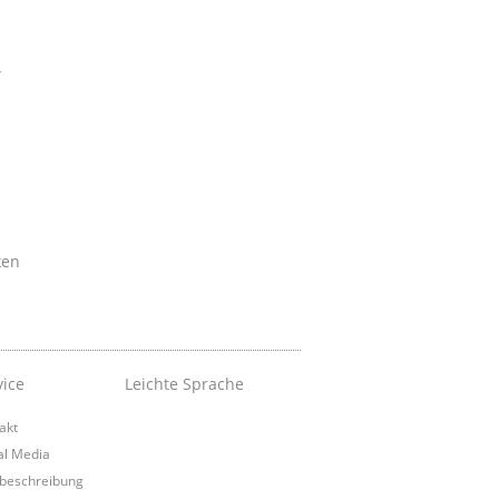
,
ken
vice
Leichte Sprache
akt
al Media
beschreibung