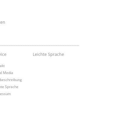
ken
vice
Leichte Sprache
akt
al Media
beschreibung
hte Sprache
ressum