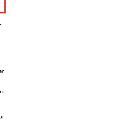
r
men
n.
uf