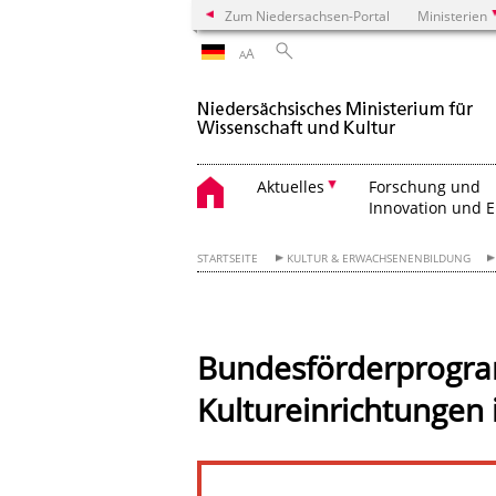
Zum Niedersachsen-Portal
Ministerien
A
A
Aktuelles
Forschung und
Innovation und 
STARTSEITE
KULTUR & ERWACHSENENBILDUNG
Bundesförderprogram
Kultureinrichtungen 