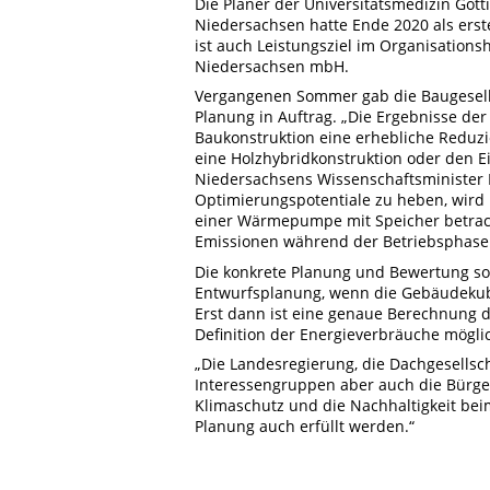
Die Planer der Universitätsmedizin Gö
Niedersachsen hatte Ende 2020 als ers
ist auch Leistungsziel im Organisatio
Niedersachsen mbH.
Vergangenen Sommer gab die Baugesells
Planung in Auftrag. „Die Ergebnisse der 
Baukonstruktion eine erhebliche Reduz
eine Holzhybridkonstruktion oder den E
Niedersachsens Wissenschaftsminister 
Optimierungspotentiale zu heben, wird 
einer Wärmepumpe mit Speicher betrach
Emissionen während der Betriebsphase 
Die konkrete Planung und Bewertung solc
Entwurfsplanung, wenn die Gebäudekuba
Erst dann ist eine genaue Berechnung 
Definition der Energieverbräuche mögli
„Die Landesregierung, die Dachgesellscha
Interessengruppen aber auch die Bürge
Klimaschutz und die Nachhaltigkeit beim
Planung auch erfüllt werden.“