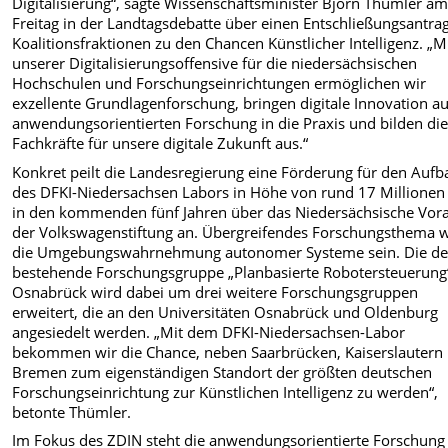
Digitalisierung“, sagte Wissenschaftsminister Björn Thümler a
Freitag in der Landtagsdebatte über einen Entschließungsantra
Koalitionsfraktionen zu den Chancen Künstlicher Intelligenz. „M
unserer Digitalisierungsoffensive für die niedersächsischen
Hochschulen und Forschungseinrichtungen ermöglichen wir
exzellente Grundlagenforschung, bringen digitale Innovation a
anwendungsorientierten Forschung in die Praxis und bilden di
Fachkräfte für unsere digitale Zukunft aus.“
Konkret peilt die Landesregierung eine Förderung für den Aufb
des DFKI-Niedersachsen Labors in Höhe von rund 17 Millionen
in den kommenden fünf Jahren über das Niedersächsische Vor
der Volkswagenstiftung an. Übergreifendes Forschungsthema 
die Umgebungswahrnehmung autonomer Systeme sein. Die der
bestehende Forschungsgruppe „Planbasierte Robotersteuerung“
Osnabrück wird dabei um drei weitere Forschungsgruppen
erweitert, die an den Universitäten Osnabrück und Oldenburg
angesiedelt werden. „Mit dem DFKI-Niedersachsen-Labor
bekommen wir die Chance, neben Saarbrücken, Kaiserslautern
Bremen zum eigenständigen Standort der größten deutschen
Forschungseinrichtung zur Künstlichen Intelligenz zu werden“,
betonte Thümler.
Im Fokus des ZDIN steht die anwendungsorientierte Forschung