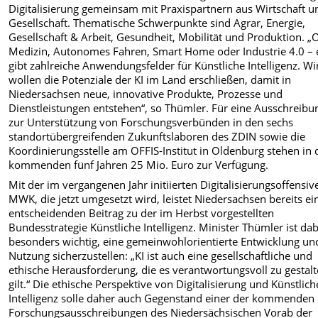
Digitalisierung gemeinsam mit Praxispartnern aus Wirtschaft u
Gesellschaft. Thematische Schwerpunkte sind Agrar, Energie,
Gesellschaft & Arbeit, Gesundheit, Mobilität und Produktion. „
Medizin, Autonomes Fahren, Smart Home oder Industrie 4.0 – 
gibt zahlreiche Anwendungsfelder für Künstliche Intelligenz. Wi
wollen die Potenziale der KI im Land erschließen, damit in
Niedersachsen neue, innovative Produkte, Prozesse und
Dienstleistungen entstehen“, so Thümler. Für eine Ausschreibu
zur Unterstützung von Forschungsverbünden in den sechs
standortübergreifenden Zukunftslaboren des ZDIN sowie die
Koordinierungsstelle am OFFIS-Institut in Oldenburg stehen in
kommenden fünf Jahren 25 Mio. Euro zur Verfügung.
Mit der im vergangenen Jahr initiierten Digitalisierungsoffensiv
MWK, die jetzt umgesetzt wird, leistet Niedersachsen bereits ei
entscheidenden Beitrag zu der im Herbst vorgestellten
Bundesstrategie Künstliche Intelligenz. Minister Thümler ist dab
besonders wichtig, eine gemeinwohlorientierte Entwicklung un
Nutzung sicherzustellen: „KI ist auch eine gesellschaftliche und
ethische Herausforderung, die es verantwortungsvoll zu gestal
gilt.“ Die ethische Perspektive von Digitalisierung und Künstlich
Intelligenz solle daher auch Gegenstand einer der kommenden
Forschungsausschreibungen des Niedersächsischen Vorab der