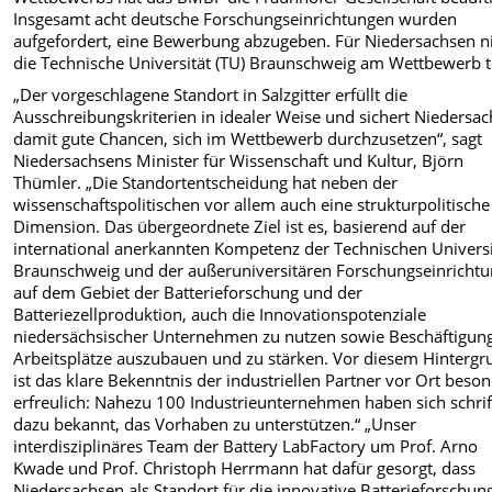
Insgesamt acht deutsche Forschungseinrichtungen wurden
aufgefordert, eine Bewerbung abzugeben. Für Niedersachsen 
die Technische Universität (TU) Braunschweig am Wettbewerb te
„Der vorgeschlagene Standort in Salzgitter erfüllt die
Ausschreibungskriterien in idealer Weise und sichert Niedersa
damit gute Chancen, sich im Wettbewerb durchzusetzen“, sagt
Niedersachsens Minister für Wissenschaft und Kultur, Björn
Thümler. „Die Standortentscheidung hat neben der
wissenschaftspolitischen vor allem auch eine strukturpolitische
Dimension. Das übergeordnete Ziel ist es, basierend auf der
international anerkannten Kompetenz der Technischen Universi
Braunschweig und der außeruniversitären Forschungseinricht
auf dem Gebiet der Batterieforschung und der
Batteriezellproduktion, auch die Innovationspotenziale
niedersächsischer Unternehmen zu nutzen sowie Beschäftigun
Arbeitsplätze auszubauen und zu stärken. Vor diesem Hintergr
ist das klare Bekenntnis der industriellen Partner vor Ort beso
erfreulich: Nahezu 100 Industrieunternehmen haben sich schrif
dazu bekannt, das Vorhaben zu unterstützen.“ „Unser
interdisziplinäres Team der Battery LabFactory um Prof. Arno
Kwade und Prof. Christoph Herrmann hat dafür gesorgt, dass
Niedersachsen als Standort für die innovative Batterieforschun