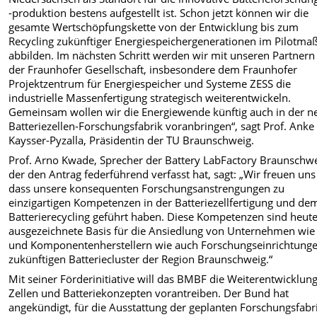
-produktion bestens aufgestellt ist. Schon jetzt können wir die
gesamte Wertschöpfungskette von der Entwicklung bis zum
Recycling zukünftiger Energiespeichergenerationen im Pilotma
abbilden. Im nächsten Schritt werden wir mit unseren Partnern
der Fraunhofer Gesellschaft, insbesondere dem Fraunhofer
Projektzentrum für Energiespeicher und Systeme ZESS die
industrielle Massenfertigung strategisch weiterentwickeln.
Gemeinsam wollen wir die Energiewende künftig auch in der n
Batteriezellen-Forschungsfabrik voranbringen“, sagt Prof. Anke
Kaysser-Pyzalla, Präsidentin der TU Braunschweig.
Prof. Arno Kwade, Sprecher der Battery LabFactory Braunschwe
der den Antrag federführend verfasst hat, sagt: „Wir freuen uns
dass unsere konsequenten Forschungsanstrengungen zu
einzigartigen Kompetenzen in der Batteriezellfertigung und de
Batterierecycling geführt haben. Diese Kompetenzen sind heute
ausgezeichnete Basis für die Ansiedlung von Unternehmen wie 
und Komponentenherstellern wie auch Forschungseinrichtung
zukünftigen Batteriecluster der Region Braunschweig.“
Mit seiner Förderinitiative will das BMBF die Weiterentwicklun
Zellen und Batteriekonzepten vorantreiben. Der Bund hat
angekündigt, für die Ausstattung der geplanten Forschungsfabri