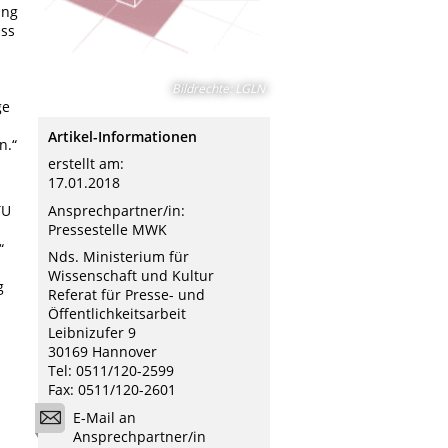
ung
uss
Bildrechte
:
LGLN
ge
Artikel-Informationen
n.“
erstellt am:
17.01.2018
TU
Ansprechpartner/in:
Pressestelle MWK
“
Nds. Ministerium für
Wissenschaft und Kultur
g
Referat für Presse- und
Öffentlichkeitsarbeit
Leibnizufer 9
30169 Hannover
Tel: 0511/120-2599
Fax: 0511/120-2601
E-Mail an
Ansprechpartner/in