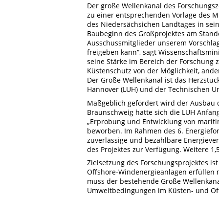
Der große Wellenkanal des Forschungsz
zu einer entsprechenden Vorlage des M
des Niedersächsichen Landtages in sei
Baubeginn des Großprojektes am Stando
Ausschussmitglieder unserem Vorschlag 
freigeben kann“, sagt Wissenschaftsmin
seine Stärke im Bereich der Forschung z
Küstenschutz von der Möglichkeit, and
Der Große Wellenkanal ist das Herzstüc
Hannover (LUH) und der Technischen Uni
Maßgeblich gefördert wird der Ausbau 
Braunschweig hatte sich die LUH Anfang
„Erprobung und Entwicklung von mariti
beworben. Im Rahmen des 6. Energiefo
zuverlässige und bezahlbare Energiever
des Projektes zur Verfügung. Weitere 1,
Zielsetzung des Forschungsprojektes is
Offshore-Windenergieanlagen erfüllen m
muss der bestehende Große Wellenkana
Umweltbedingungen im Küsten- und Off