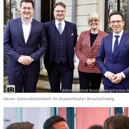
Bildrechte
:
Stadt Braunschweig/Daniela N
Neuer Generalintendant im Staatstheater Braunschweig