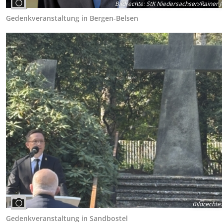
Bildrechte
:
StK Niedersachsen/Rainer 
Gedenkveranstaltung in Bergen-Belsen
Bildrechte
:
Gedenkveranstaltung in Sandbostel