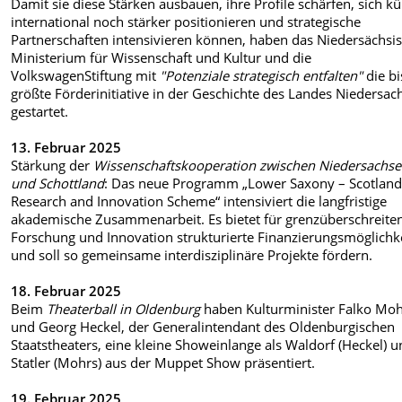
Damit sie diese Stärken ausbauen, ihre Profile schärfen, sich kü
international noch stärker positionieren und strategische
Partnerschaften intensivieren können, haben das Niedersächsi
Ministerium für Wissenschaft und Kultur und die
VolkswagenStiftung mit
"Potenziale strategisch entfalten"
die bi
größte Förderinitiative in der Geschichte des Landes Niedersac
gestartet.
13. Februar 2025
Stärkung der
Wissenschaftskooperation zwischen Niedersachs
und Schottland
: Das neue Programm „Lower Saxony – Scotlan
Research and Innovation Scheme“ intensiviert die langfristige
akademische Zusammenarbeit. Es bietet für grenzüberschreite
Forschung und Innovation strukturierte Finanzierungsmöglichk
und soll so gemeinsame interdisziplinäre Projekte fördern.
18. Februar 2025
Beim
Theaterball in Oldenburg
haben Kulturminister Falko Mo
und Georg Heckel, der Generalintendant des Oldenburgischen
Staatstheaters, eine kleine Showeinlange als Waldorf (Heckel) 
Statler (Mohrs) aus der Muppet Show präsentiert.
19. Februar 2025