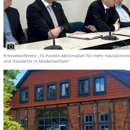
Bildrechte
:
Pressekonferenz „10-Punkte-Aktionsplan für mehr Hausärztinn
und Hausärzte in Niedersachsen"