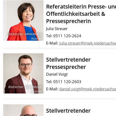
Referatsleiterin Presse- un
Öffentlichkeitsarbeit &
Pressesprecherin
Julia Streuer
Bildrechte
:
MWK/Moritz
Tel: 0511 120-2624
Küstner
E-Mail:
julia.streuer@mwk.niedersachs
Stellvertretender
Presses
precher
Daniel Voigt
Tel: 0511 120-2603
Bildrechte
:
MWK/Moritz
E-Mail:
daniel.voigt@mwk.niedersachs
Küstner
Stellvertretender