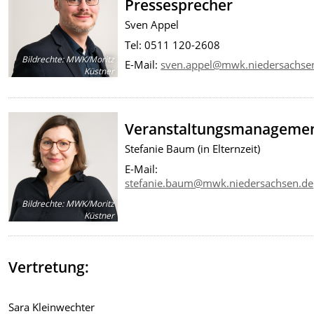
Pressesprecher
Sven Appel
Tel: 0511 120-2608
Bildrechte
:
MWK/Moritz
E-Mail:
sven.appel@mwk.niedersachse
Küstner
Veranstaltungsmanageme
Stefanie Baum (in Elternzeit)
E-Mail:
stefanie.baum@mwk.niedersachsen.de
Bildrechte
:
MWK/Moritz
Küstner
Vertretung:
Sara Kleinwechter