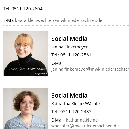
Tel: 0511 120-2604
E-Mail:
sara.kleinwechter@mwk.niedersachsen.de
Social Media
Janina Finkemeyer
Tel.: 0511 120-2561
E-Mail:
janina.finkemeyer@mwk.niedersachse
Bildrechte
:
MWK/Moritz
Küstner
Social Media
Katharina Kleine-Wächter
Tel.: 0511 120-2485
E-Mail:
katharina.kleine-
waechter@mwk.niedersachsen.de
Bildrechte
:
MWK/Moritz