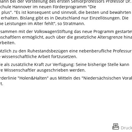
mann bei der Vorstellung des ersten Seniorprofessors Professor Dr.
hschule Hannover im neuen Förderprogramm "Die
plus". "Es ist konsequent und sinnvoll, die besten und bewährten
 erhalten. Bislang gibt es in Deutschland nur Einzellösungen. Die
e Leistungen im Alter fehlt", so Stratmann.
usammen mit der VolkswagenStiftung das neue Programm gestartet
chaftlern ermöglicht, auch über die gesetzliche Altersgrenze hin
rbeiten.
tzlich zu den Ruhestandsbezügen eine nebenberufliche Professur
 wissenschaftliche Arbeit fortzusetzen.
e als zusätzliche Kraft zur Verfügung: Seine bisherige Stelle kann
re Wissenschaftler ausgeschrieben werden.
rderlinie "Holen&Halten" aus Mitteln des "Niedersächsischen Vora
t.
Druc