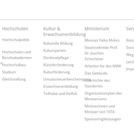
Hochschulen
Kultur &
Ministerium
Ser
Erwachsenenbildung
Hochschulpolitik
Minister Falko Mohrs
Kont
Kulturelle Bildung
Staatssekretär Prof.
Soci
Kultursparten
Hochschulen und
Dr. Joachim
Weg
Berufsakademien
Denkmalpflege
Schachtner
Leic
en
Hochschulbau
Künstlerförderung
Arbeiten für das MWK
Imp
Studium
Kulturförderung
Das Gebäude
Gleichstellung
Umsatzsteuerbescheinigung
Geschichte des
Standortes
Erwachsenenbildung
Organisationsplan des
Teilhabe und Vielfalt
Ministeriums
Ministerinnen und
Minister seit 1974
Sponsoringleistungen