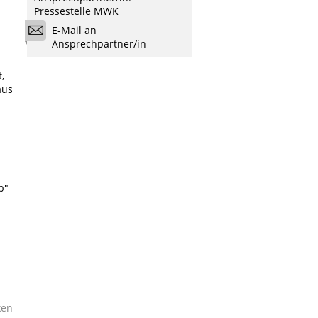
Pressestelle MWK
E-Mail an
Ansprechpartner/in
,
aus
b"
ken