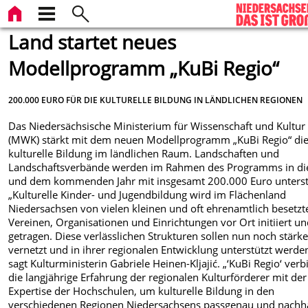
Land startet neues
Modellprogramm „KuBi Regio“
200.000 EURO FÜR DIE KULTURELLE BILDUNG IN LÄNDLICHEN REGIONEN
Das Niedersächsische Ministerium für Wissenschaft und Kultur
(MWK) stärkt mit dem neuen Modellprogramm „KuBi Regio“ di
kulturelle Bildung im ländlichen Raum. Landschaften und
Landschaftsverbände werden im Rahmen des Programms in d
und dem kommenden Jahr mit insgesamt 200.000 Euro unterst
„Kulturelle Kinder- und Jugendbildung wird im Flächenland
Niedersachsen von vielen kleinen und oft ehrenamtlich besetzt
Vereinen, Organisationen und Einrichtungen vor Ort initiiert u
getragen. Diese verlässlichen Strukturen sollen nun noch stärke
vernetzt und in ihrer regionalen Entwicklung unterstützt werden
sagt Kulturministerin Gabriele Heinen-Kljajić. „‘KuBi Regio‘ verb
die langjährige Erfahrung der regionalen Kulturförderer mit der
Expertise der Hochschulen, um kulturelle Bildung in den
verschiedenen Regionen Niedersachsens passgenau und nachha