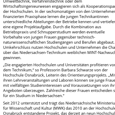
Umwelttechnik, Verfahrenstechnik oder dem
Wirtschaftsingenieurwesen engagieren sich als Kooperationspa
der Hochschulen. In der sechsmonatigen von den Unternehme
finanzierten Praxisphase lernen die jungen Technikantinnen
unterschiedliche Abteilungen der Betriebe kennen und vertiefe
eine eigene Projektaufgabe. Durch die Kombination aus
Betriebspraxis und Schnupperstudium werden eventuelle
Vorbehalte von jungen Frauen gegenüber technisch-
naturwissenschaftlichen Studiengängen und Berufen abgebaut.
Umkehrschluss nutzen Hochschulen und Unternehmen die Cha
über das Niedersachsen-Technikum weiblichen MINT-Nachwuc
gewinnen.
„Die engagierten Hochschulen und Universitäten profitieren vo
dem Technikum,“ so Professorin Barbara Schwarze von der
Hochschule Osnabrück, Leiterin des Orientierungsprojekts. „Mi
ihren Lehrveranstaltungen und Laboren können sie junge Frau
mit vielfältigen Studieninteressen und Voraussetzungen von ih
Angeboten überzeugen. Zahlreiche dieser Frauen entscheiden s
für ein Studium in Niedersachsen.“
Seit 2012 unterstützt und trägt das Niedersächsische Minister
für Wissenschaft und Kultur (MWK) das 2010 an der Hochschul
Osnabrück entstandene Projekt, das derzeit an neun Hochschul