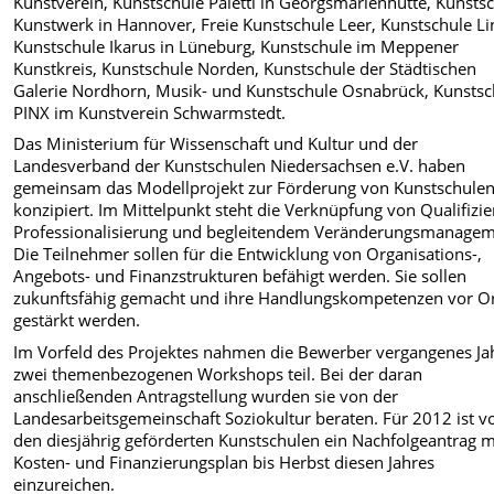
Kunstverein, Kunstschule Paletti in Georgsmarienhütte, Kunsts
Kunstwerk in Hannover, Freie Kunstschule Leer, Kunstschule Li
Kunstschule Ikarus in Lüneburg, Kunstschule im Meppener
Kunstkreis, Kunstschule Norden, Kunstschule der Städtischen
Galerie Nordhorn, Musik- und Kunstschule Osnabrück, Kunstsc
PINX im Kunstverein Schwarmstedt.
Das Ministerium für Wissenschaft und Kultur und der
Landesverband der Kunstschulen Niedersachsen e.V. haben
gemeinsam das Modellprojekt zur Förderung von Kunstschule
konzipiert. Im Mittelpunkt steht die Verknüpfung von Qualifizie
Professionalisierung und begleitendem Veränderungsmanagem
Die Teilnehmer sollen für die Entwicklung von Organisations-,
Angebots- und Finanzstrukturen befähigt werden. Sie sollen
zukunftsfähig gemacht und ihre Handlungskompetenzen vor O
gestärkt werden.
Im Vorfeld des Projektes nahmen die Bewerber vergangenes Ja
zwei themenbezogenen Workshops teil. Bei der daran
anschließenden Antragstellung wurden sie von der
Landesarbeitsgemeinschaft Soziokultur beraten. Für 2012 ist v
den diesjährig geförderten Kunstschulen ein Nachfolgeantrag m
Kosten- und Finanzierungsplan bis Herbst diesen Jahres
einzureichen.