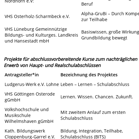
Nordhorn e.V:
Beruf
Alpha-GruBi – Durch Komp
VHS Osterholz-Scharmbeck e.V.
zur Teilhabe
VHS Lüneburg Gemeinnützige
Basiswissen, große Wirkung
Bildungs- und Kulturges. Landkreis
Grundbildung bewegt
und Hansestadt mbH
Projekte für abschlussvorbereitende Kurse zum nachträglichen
Erwerb von Haupt- und Realschulabschlüssen
Antragsteller*in
Bezeichnung des Projektes
Ludgerus-Werk e.V. Lohne
Leben – Lernen – Schulabschluss
VHS Göttingen Osterode
Lernen. Wissen. Chancen. Zukunft.
gGmbH
Volkshochschule und
Mit zweitem Anlauf zum ersten
Musikschule
Schulabschluss
Wilhelmshaven gGmbH
Kath. Bildungswerk
Bildung, Integration, Teilhabe,
Cloppenburg-Garrel e.V.
Schulabschluss (BITS)