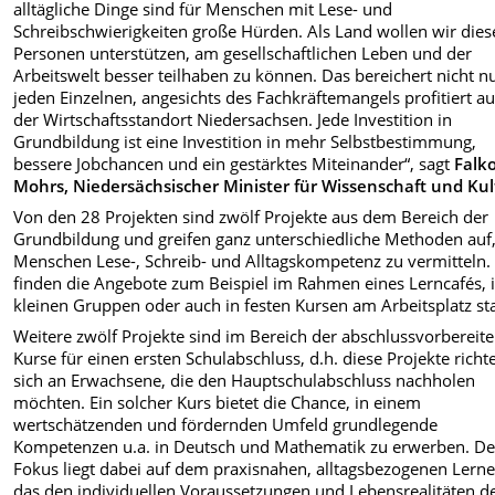
alltägliche Dinge sind für Menschen mit Lese- und
Schreibschwierigkeiten große Hürden. Als Land wollen wir dies
Personen unterstützen, am gesellschaftlichen Leben und der
Arbeitswelt besser teilhaben zu können. Das bereichert nicht n
jeden Einzelnen, angesichts des Fachkräftemangels profitiert a
der Wirtschaftsstandort Niedersachsen. Jede Investition in
Grundbildung ist eine Investition in mehr Selbstbestimmung,
bessere Jobchancen und ein gestärktes Miteinander“, sagt
Falk
Mohrs, Niedersächsischer Minister für Wissenschaft und Kul
Von den 28 Projekten sind zwölf Projekte aus dem Bereich der
Grundbildung und greifen ganz unterschiedliche Methoden auf
Menschen Lese-, Schreib- und Alltagskompetenz zu vermitteln.
finden die Angebote zum Beispiel im Rahmen eines Lerncafés, 
kleinen Gruppen oder auch in festen Kursen am Arbeitsplatz sta
Weitere zwölf Projekte sind im Bereich der abschlussvorbereit
Kurse für einen ersten Schulabschluss, d.h. diese Projekte richt
sich an Erwachsene, die den Hauptschulabschluss nachholen
möchten. Ein solcher Kurs bietet die Chance, in einem
wertschätzenden und fördernden Umfeld grundlegende
Kompetenzen u.a. in Deutsch und Mathematik zu erwerben. De
Fokus liegt dabei auf dem praxisnahen, alltagsbezogenen Lerne
das den individuellen Voraussetzungen und Lebensrealitäten d