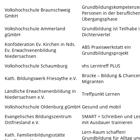
Grundbildungskompetenze
Volkshochschule Braunschweig
Personen in der berufliche
GmbH
Übergangsphase
Volkshochschule Ammerland
Grundbildung ist Teilhabe 
gGmbH
Dichterviertel
Konföderation Ev. Kirchen in Nds.
ABS Praxiswerkstatt ein
Ev. Erwachsenenbildung
Grundbildungsprojekt
Niedersachsen
Volkshochschule Schaumburg
vhs Lerntreff PLUS
Brücke – Bildung & Chancen
Kath. Bildungswerk Friesoythe e.V.
Migranten
Ländliche Erwachsenenbildung in
Treffpunkt Lernen
Niedersachsen e.V.
Volkshochschule Oldenburg gGmbH
Gesund und mobil
Evangelisches Bildungszentrum
SMART = Schreiben und Le
Ostfriesland e.V.
mit Ausdauer trainieren
Lern-Raum schaffen!
Kath. Familienbildungsstätte
Grundbildung für Alltag un